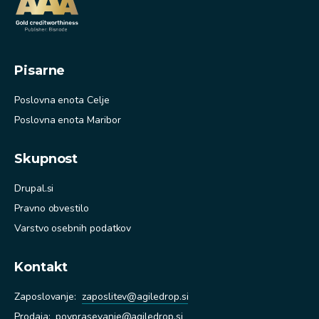
Pisarne
Poslovna enota Celje
Poslovna enota Maribor
Skupnost
Drupal.si
Pravno obvestilo
Varstvo osebnih podatkov
Kontakt
Zaposlovanje:
zaposlitev@agiledrop.si
Prodaja
:
povprasevanje@agiledrop.si