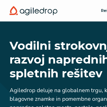
Re
Agiledrop
|
Vodilni strokovn
Razvoj
razvoj napredni
spletnih
spletnih rešitev
strani
Agiledrop deluje na globalnem trgu, k
in
blagovne znamke in pomembne organiz