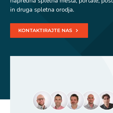
napredna spletna mesta, portale, posl
aplikacij
in druga spletna orodja.
KONTAKTIRAJTE NAS