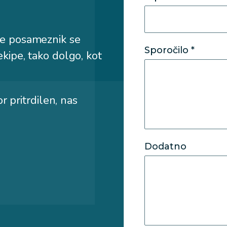
ere posameznik se
Sporočilo
*
ekipe, tako dolgo, kot
 pritrdilen, nas
Dodatno