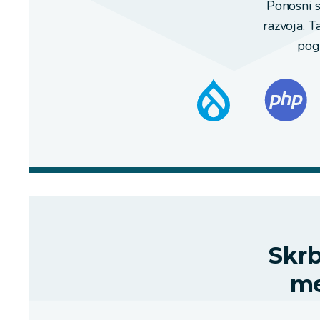
Ponosni s
razvoja. 
pogo
Skrb
me