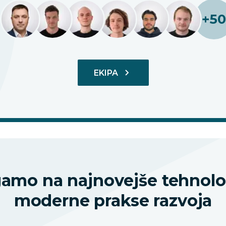
+
50
EKIPA
gamo na najnovejše tehnolog
moderne prakse razvoja