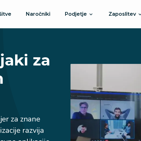
šitve
Naročniki
Podjetje
Zaposlitev
jaki za
h
jer za znane
acije razvija