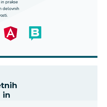
 in prakse
h delovnih
osti.
etnih
 in