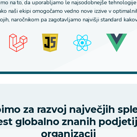
mo na to, da uporabljamo le najsodobnejše tehnologije
Tako naši ekipi omogočamo vedno nove izzive v optimalni
jih, naročnikom pa zagotavljamo najvišji standard kakov
imo za razvoj največjih spl
st globalno znanih podjetij
organizacij