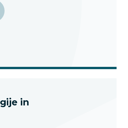
other
team
members
ije in