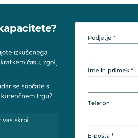
 kapacitete?
Podjetje
*
bujete izkušenega
v kratkem času, zgolj
Ime in priimek
*
endar se soočate s
konkurenčnem trgu?
Telefon
 vas skrbi
E-pošta
*