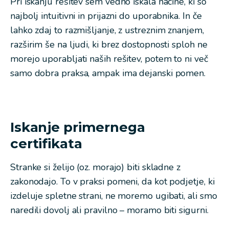
Pri iskanju rešitev sem vedno iskala načine, ki so
najbolj intuitivni in prijazni do uporabnika. In če
lahko zdaj to razmišljanje, z ustreznim znanjem,
razširim še na ljudi, ki brez dostopnosti sploh ne
morejo uporabljati naših rešitev, potem to ni več
samo dobra praksa, ampak ima dejanski pomen.
Iskanje primernega
certifikata
Stranke si želijo (oz. morajo) biti skladne z
zakonodajo. To v praksi pomeni, da kot podjetje, ki
izdeluje spletne strani, ne moremo ugibati, ali smo
naredili dovolj ali pravilno – moramo biti sigurni.