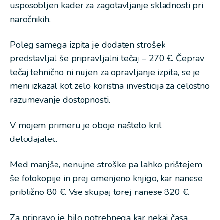
usposobljen kader za zagotavljanje skladnosti pri
naročnikih.
Poleg samega izpita je dodaten strošek
predstavljal še pripravljalni tečaj – 270 €. Čeprav
tečaj tehnično ni nujen za opravljanje izpita, se je
meni izkazal kot zelo koristna investicija za celostno
razumevanje dostopnosti.
V mojem primeru je oboje našteto kril
delodajalec.
Med manjše, nenujne stroške pa lahko prištejem
še fotokopije in prej omenjeno knjigo, kar nanese
približno 80 €. Vse skupaj torej nanese 820 €.
Za pripravo je bilo potrebnega kar nekaj časa.