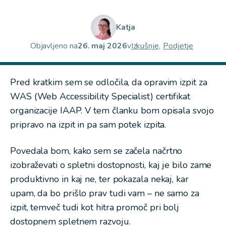
Katja
Objavljeno na
26. maj 2026
v
Izkušnje,
Podjetje
Pred kratkim sem se odločila, da opravim izpit za
WAS (Web Accessibility Specialist) certifikat
organizacije IAAP. V tem članku bom opisala svojo
pripravo na izpit in pa sam potek izpita.
Povedala bom, kako sem se začela načrtno
izobraževati o spletni dostopnosti, kaj je bilo zame
produktivno in kaj ne, ter pokazala nekaj, kar
upam, da bo prišlo prav tudi vam – ne samo za
izpit, temveč tudi kot hitra promoč pri bolj
dostopnem spletnem razvoju.