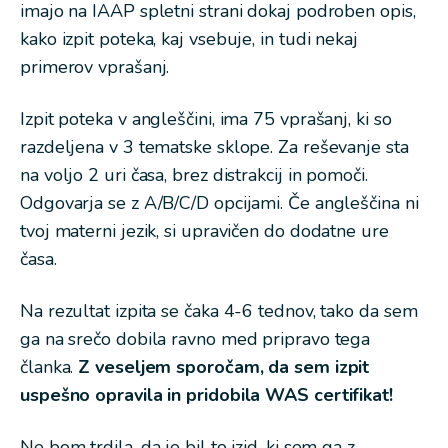
imajo na IAAP spletni strani dokaj podroben opis,
kako izpit poteka, kaj vsebuje, in tudi nekaj
primerov vprašanj.
Izpit poteka v angleščini, ima 75 vprašanj, ki so
razdeljena v 3 tematske sklope. Za reševanje sta
na voljo 2 uri časa, brez distrakcij in pomoči.
Odgovarja se z A/B/C/D opcijami. Če angleščina ni
tvoj materni jezik, si upravičen do dodatne ure
časa.
Na rezultat izpita se čaka 4-6 tednov, tako da sem
ga na srečo dobila ravno med pripravo tega
članka.
Z veseljem sporočam, da sem izpit
uspešno opravila in pridobila WAS certifikat!
Ne bom trdila, da je bil to izid, ki sem ga z