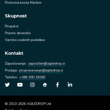
Poslovna enota Maribor
Skupnost
Drupal.si
Pravno obvestilo
Varstvo osebnih podatkov
Kontakt
Zaposlovanje:
zaposlitev@agiledrop.si
Prodaja
:
povprasevanje@agiledrop.si
Telefon
:
+386 590 18180
© 2013-2026 AGILEDROP Ltd