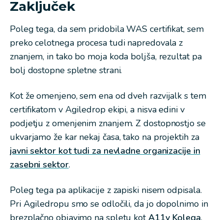
Zaključek
Poleg tega, da sem pridobila WAS certifikat, sem
preko celotnega procesa tudi napredovala z
znanjem, in tako bo moja koda boljša, rezultat pa
bolj dostopne spletne strani.
Kot že omenjeno, sem ena od dveh razvijalk s tem
certifikatom v Agiledrop ekipi, a nisva edini v
podjetju z omenjenim znanjem. Z dostopnostjo se
ukvarjamo že kar nekaj časa, tako na projektih za
javni sektor kot tudi za nevladne organizacije in
zasebni sektor
.
Poleg tega pa aplikacije z zapiski nisem odpisala.
Pri Agiledropu smo se odločili, da jo dopolnimo in
brezplačno objavimo na spletu kot
A11y Kolega
.