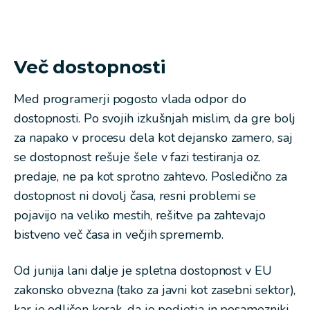
Več dostopnosti
Med programerji pogosto vlada odpor do
dostopnosti. Po svojih izkušnjah mislim, da gre bolj
za napako v procesu dela kot dejansko zamero, saj
se dostopnost rešuje šele v fazi testiranja oz.
predaje, ne pa kot sprotno zahtevo. Posledično za
dostopnost ni dovolj časa, resni problemi se
pojavijo na veliko mestih, rešitve pa zahtevajo
bistveno več časa in večjih sprememb.
Od junija lani dalje je spletna dostopnost v EU
zakonsko obvezna (tako za javni kot zasebni sektor),
kar je odličen korak, da jo podjetja in posamezniki