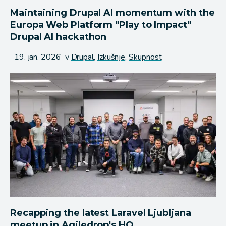
Maintaining Drupal AI momentum with the
Europa Web Platform "Play to Impact"
Drupal AI hackathon
Objavljeno
19. jan. 2026
v
Drupal,
Izkušnje,
Skupnost
Recapping the latest Laravel Ljubljana
meetup in Agiledrop's HQ