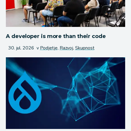
A developer is more than their code
Objavljeno
30. jul. 2026
v
Podjetje,
Razvoj,
Skupnost