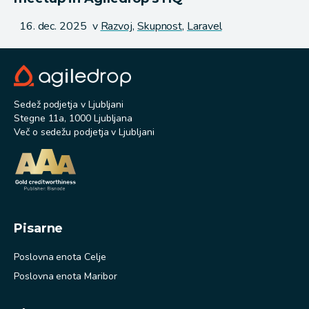
Objavljeno
16. dec. 2025
v
Razvoj,
Skupnost,
Laravel
Sedež podjetja v Ljubljani
Stegne 11a, 1000 Ljubljana
Več o sedežu podjetja v Ljubljani
Pisarne
Poslovna enota Celje
Poslovna enota Maribor