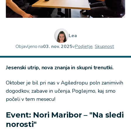
Lea
Objavljeno na
03. nov. 2025
v
Podjetje,
Skupnost
Jesenski utrip, nova znanja in skupni trenutki.
Oktober je bil pri nas v Agiledropu poln zanimivih
dogodkov, zabave in učenja. Poglejmo, kaj smo
počeli v tem mesecu!
Event: Nori Maribor – "Na sledi
norosti"