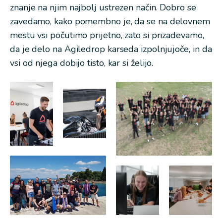
znanje na njim najbolj ustrezen način. Dobro se
zavedamo, kako pomembno je, da se na delovnem
mestu vsi počutimo prijetno, zato si prizadevamo,
da je delo na Agiledrop karseda izpolnjujoče, in da
vsi od njega dobijo tisto, kar si želijo.
Open
Open
Open
image
image
image
Namizni
Agiledrop
Naša
nogomet
piknik
vodja
v
2022
projektov
mariborski
in
Branka
pisarni
a
in
in
lightbox
a
a
lightbox
lightbox
Open
image
Open
Open
Agiledrop
image
image
izlet
Brunch
Razvijalci
z
v
v
ladjico
ljubljanski
celjski
2022
pisarni
pisarni
in
in
in