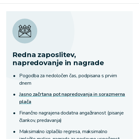
a
a
a
lightbox
lightbox
lightbox
Redna zaposlitev,
napredovanje in nagrade
Pogodba za nedoločen čas, podpisana s prvim
dnem
Jasno začrtana pot napredovanja in sorazmerna
plača
Finančno nagrajena dodatna angažiranost (pisanje
člankov, predavanja)
Maksimalno izplačilo regresa, maksimalno
izplačilo malice, nagrada za poslovno uspešnost,