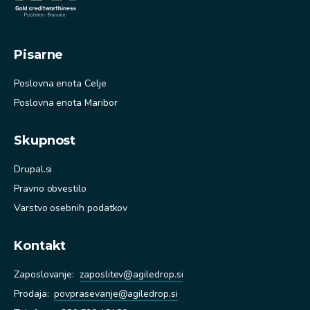
Pisarne
Poslovna enota Celje
Poslovna enota Maribor
Skupnost
Drupal.si
Pravno obvestilo
Varstvo osebnih podatkov
Kontakt
Zaposlovanje:
zaposlitev@agiledrop.si
Prodaja
:
povprasevanje@agiledrop.si