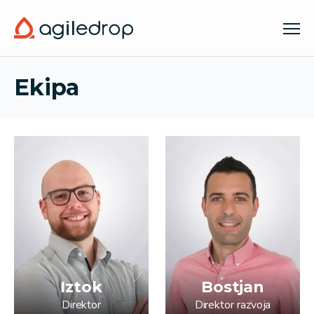
Ekipa
Ekipa
Iztok
Bostjan
Direktor
Direktor razvoja