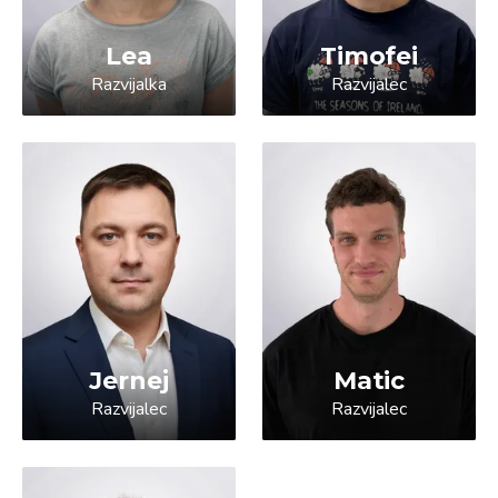
Lea
Timofei
Razvijalka
Razvijalec
Jernej
Matic
Razvijalec
Razvijalec