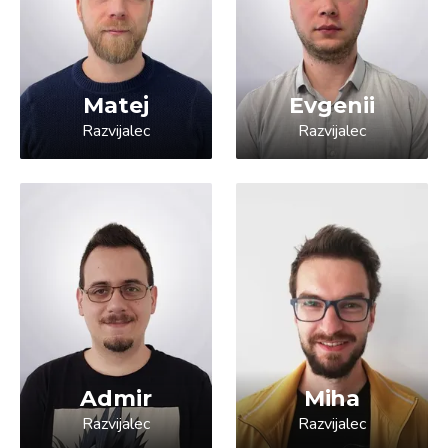
Matej
Evgenii
Razvijalec
Razvijalec
Admir
Miha
Razvijalec
Razvijalec