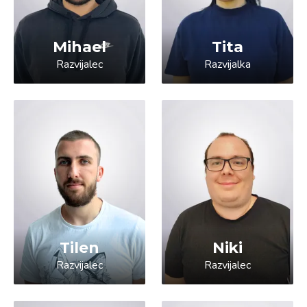
Mihael
Tita
Razvijalec
Razvijalka
Tilen
Niki
Razvijalec
Razvijalec