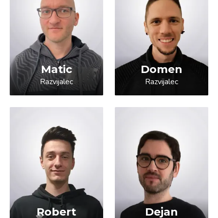
Matic
Domen
Razvijalec
Razvijalec
Robert
Dejan