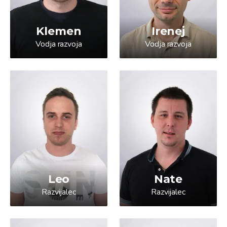
Klemen
Irenej
Vodja razvoja
Vodja razvoja
Leo
Nate
Razvijalec
Razvijalec