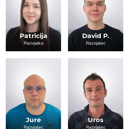
Patricija
David P.
Razvijalka
Razvijalec
Jure
Uros
Razvijalec
Razvijalec