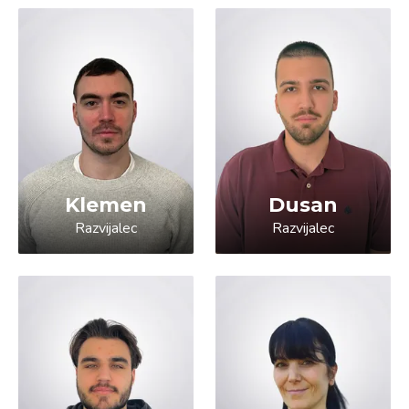
Klemen
Dusan
Razvijalec
Razvijalec