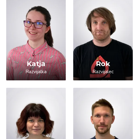
Katja
Rok
Razvijalka
Razvijalec