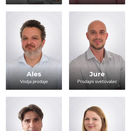
Ales
Jure
Vodja prodaje
Prodajni svetovalec