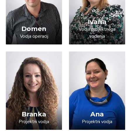
Ivana
Domen
Vodja projektnega
Vodja operacij
vodenja
Branka
Ana
Projektni vodja
Projektni vodja