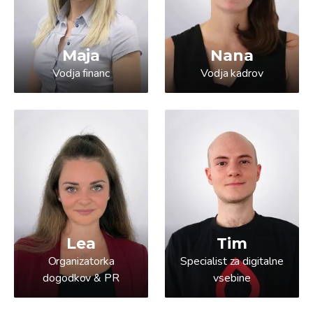
Maja
Nana
Vodja financ
Vodja kadrov
Lea
Tim
Organizatorka
Specialist za digitalne
dogodkov & PR
vsebine