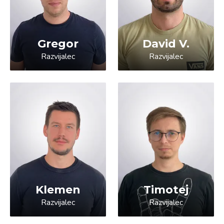
Gregor
David V.
Razvijalec
Razvijalec
Klemen
Timotej
Razvijalec
Razvijalec