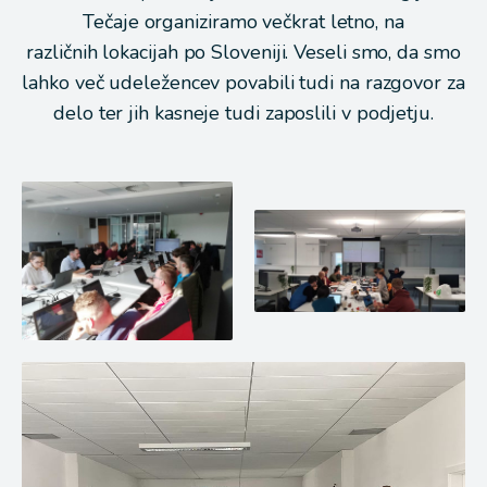
Tečaje organiziramo večkrat letno, na
različnih lokacijah po Sloveniji. Veseli smo, da smo
lahko več udeležencev povabili tudi na razgovor za
delo ter jih kasneje tudi zaposlili v podjetju.
Open
image
Open
Drupal
image
tečaj
Drupal
v
tečaj
Celju
Ljubljana
-
in
februar
a
2020
lightbox
in
a
Open
lightbox
image
in
a
lightbox