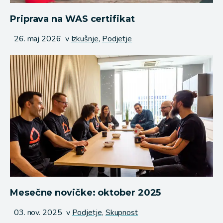
Priprava na WAS certifikat
Objavljeno
26. maj 2026
v
Izkušnje,
Podjetje
Mesečne novičke: oktober 2025
Objavljeno
03. nov. 2025
v
Podjetje,
Skupnost