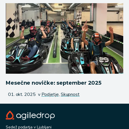
Mesečne novičke: september 2025
Objavljeno
01. okt. 2025
v
Podjetje,
Skupnost
Sedež podjetja v Ljubljani