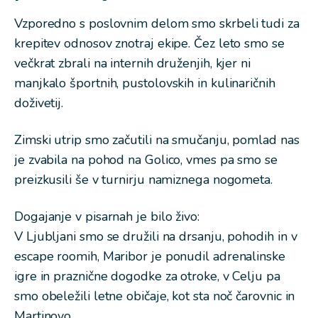
Vzporedno s poslovnim delom smo skrbeli tudi za
krepitev odnosov znotraj ekipe. Čez leto smo se
večkrat zbrali na internih druženjih, kjer ni
manjkalo športnih, pustolovskih in kulinaričnih
doživetij.
Zimski utrip smo začutili na smučanju, pomlad nas
je zvabila na pohod na Golico, vmes pa smo se
preizkusili še v turnirju namiznega nogometa.
Dogajanje v pisarnah je bilo živo:
V Ljubljani smo se družili na drsanju, pohodih in v
escape roomih, Maribor je ponudil adrenalinske
igre in praznične dogodke za otroke, v Celju pa
smo obeležili letne običaje, kot sta noč čarovnic in
Martinovo.