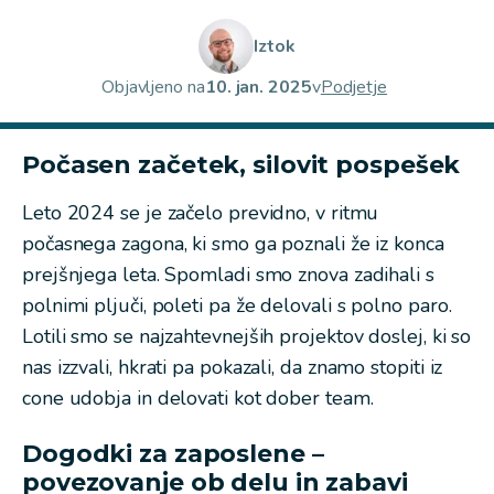
Iztok
Objavljeno na
10. jan. 2025
v
Podjetje
Počasen začetek, silovit pospešek
Leto 2024 se je začelo previdno, v ritmu
počasnega zagona, ki smo ga poznali že iz konca
prejšnjega leta. Spomladi smo znova zadihali s
polnimi pljuči, poleti pa že delovali s polno paro.
Lotili smo se najzahtevnejših projektov doslej, ki so
nas izzvali, hkrati pa pokazali, da znamo stopiti iz
cone udobja in delovati kot dober team.
Dogodki za zaposlene –
povezovanje ob delu in zabavi