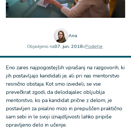
Ana
Objavljeno na
07. jun. 2018
v
Podjetje
Eno zares najpogostejših vprašanj na razgovorih, ki
jih postavljajo kandidati je, ali pri nas mentorstvo
resnično obstaja. Kot smo izvedeli, se vse
prevečkrat zgodi, da delodajalec obljublja
mentorstvo, ko pa kandidat prične z delom, je
postavljen za pisalno mizo in prepuščen praktično
sam sebi in le svoji iznajdljivosti lahko pripiše
opravljeno delo in učenje.