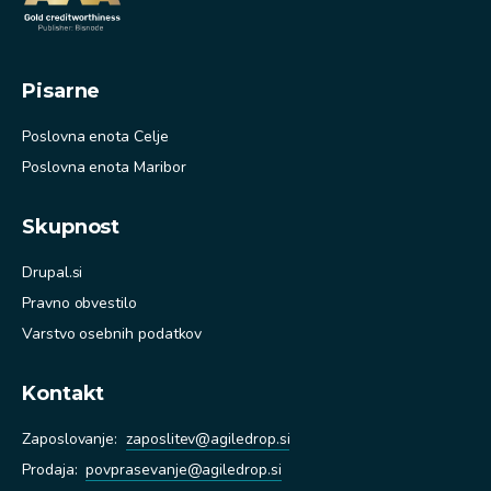
Pisarne
Poslovna enota Celje
Poslovna enota Maribor
Skupnost
Drupal.si
Pravno obvestilo
Varstvo osebnih podatkov
Kontakt
Zaposlovanje:
zaposlitev@agiledrop.si
Prodaja
:
povprasevanje@agiledrop.si