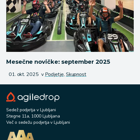
Mesečne novičke: september 2025
Objavljeno
01. okt. 2025
v
Podjetje,
Skupnost
Sedež podjetja v Ljubljani
Stegne 11a, 1000 Ljubljana
Več o sedežu podjetja v Ljubljani