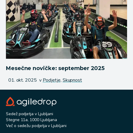
Mesečne novičke: september 2025
Objavljeno
01. okt. 2025
v
Podjetje,
Skupnost
Sedež podjetja v Ljubljani
Stegne 11a, 1000 Ljubljana
Več o sedežu podjetja v Ljubljani