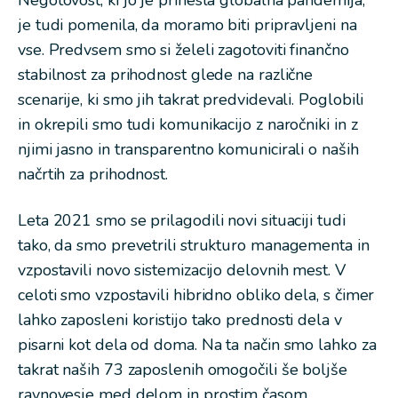
Negotovost, ki jo je prinesla globalna pandemija,
je tudi pomenila, da moramo biti pripravljeni na
vse. Predvsem smo si želeli zagotoviti finančno
stabilnost za prihodnost glede na različne
scenarije, ki smo jih takrat predvidevali. Poglobili
in okrepili smo tudi komunikacijo z naročniki in z
njimi jasno in transparentno komunicirali o naših
načrtih za prihodnost.
Leta 2021 smo se prilagodili novi situaciji tudi
tako, da smo prevetrili strukturo managementa in
vzpostavili novo sistemizacijo delovnih mest. V
celoti smo vzpostavili hibridno obliko dela, s čimer
lahko zaposleni koristijo tako prednosti dela v
pisarni kot dela od doma. Na ta način smo lahko za
takrat naših 73 zaposlenih omogočili še boljše
ravnovesje med delom in prostim časom.