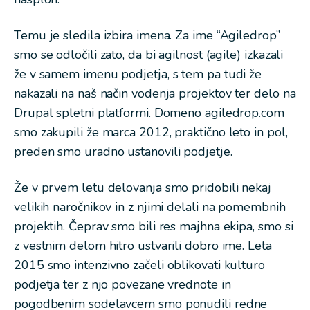
Temu je sledila izbira imena. Za ime “Agiledrop”
smo se odločili zato, da bi agilnost (agile) izkazali
že v samem imenu podjetja, s tem pa tudi že
nakazali na naš način vodenja projektov ter delo na
Drupal spletni platformi. Domeno agiledrop.com
smo zakupili že marca 2012, praktično leto in pol,
preden smo uradno ustanovili podjetje.
Že v prvem letu delovanja smo pridobili nekaj
velikih naročnikov in z njimi delali na pomembnih
projektih. Čeprav smo bili res majhna ekipa, smo si
z vestnim delom hitro ustvarili dobro ime. Leta
2015 smo intenzivno začeli oblikovati kulturo
podjetja ter z njo povezane vrednote in
pogodbenim sodelavcem smo ponudili redne