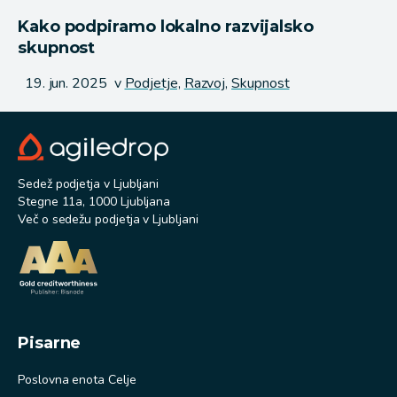
Kako podpiramo lokalno razvijalsko
skupnost
Objavljeno
19. jun. 2025
v
Podjetje,
Razvoj,
Skupnost
Sedež podjetja v Ljubljani
Stegne 11a, 1000 Ljubljana
Več o sedežu podjetja v Ljubljani
Pisarne
Poslovna enota Celje